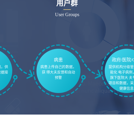
用户群
User Groups
病患
政府/医院/
口，供
病患上传自己的数据，
提供机构分级管
数据接
获 得大夫反馈和自动
能化 电子病例
预警
旗下医院大 夫
项目和数据，采
健康信息